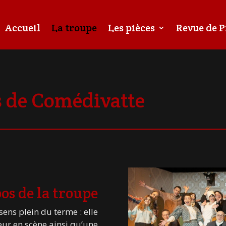
Accueil
La troupe
Les pièces
Revue de P
s de Comédivatte
os de la troupe
ns plein du terme : elle
ur en scène ainsi qu’une